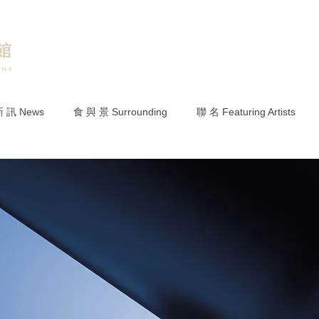
 訊 News
食 與 景 Surrounding
聯 名 Featuring Artists