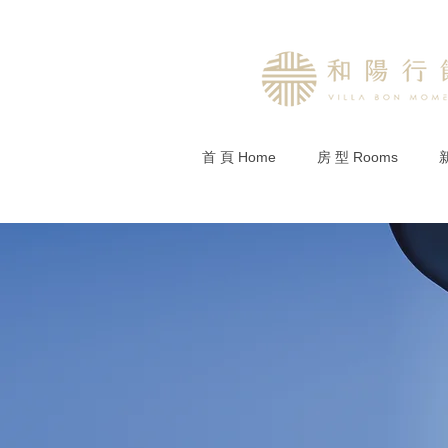
首 頁 Home
房 型 Rooms
新