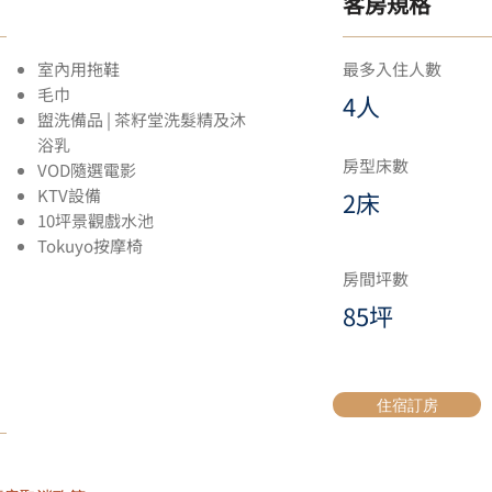
​客房規格
室內用拖鞋
最多入住人數
毛巾
4人
盥洗備品 | 茶籽堂洗髮精及沐
浴乳
房型床數
VOD隨選電影
KTV設備
2床
10坪景觀戲水池
​Tokuyo按摩椅
房間坪數
85坪
住宿訂房