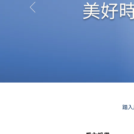
美好時光
​踏