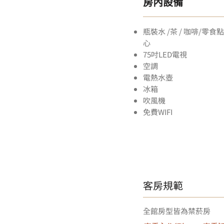
房內設備
​瓶裝水 /茶 / 咖啡​/零食點
心
75吋LED電視
空調
電熱水壺
冰箱
吹風機
​​免費WIFI ​
​客房規範
​全館房型皆為禁菸房